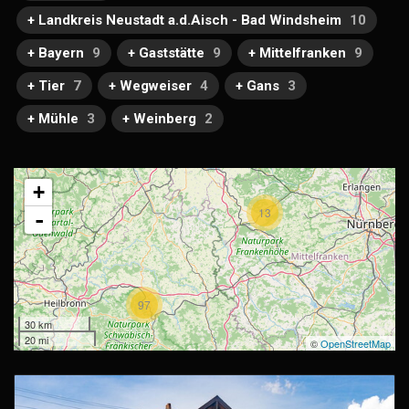
+ Landkreis Neustadt a.d.Aisch - Bad Windsheim
10
+ Bayern
9
+ Gaststätte
9
+ Mittelfranken
9
+ Tier
7
+ Wegweiser
4
+ Gans
3
+ Mühle
3
+ Weinberg
2
+
13
-
97
30 km
20 mi
©
OpenStreetMap