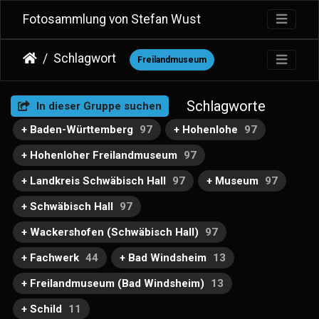
Fotosammlung von Stefan Wust
Schlagwort
Freilandmuseum
Schlagworte
In dieser Gruppe suchen
+ Baden-Württemberg
97
+ Hohenlohe
97
+ Hohenloher Freilandmuseum
97
+ Landkreis Schwäbisch Hall
97
+ Museum
97
+ Schwäbisch Hall
97
+ Wackershofen (Schwäbisch Hall)
97
+ Fachwerk
44
+ Bad Windsheim
13
+ Freilandmuseum (Bad Windsheim)
13
+ Schild
11