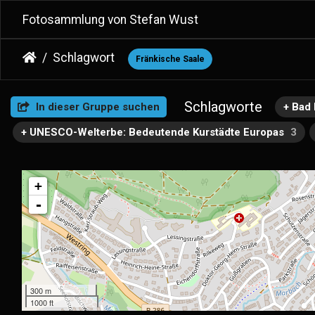
Fotosammlung von Stefan Wust
Schlagwort
Fränkische Saale
Schlagworte
In dieser Gruppe suchen
+ Bad 
+ UNESCO-Welterbe: Bedeutende Kurstädte Europas
3
+
-
300 m
1000 ft