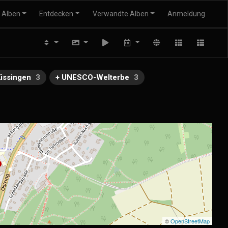
Alben
Entdecken
Verwandte Alben
Anmeldung
Kissingen
3
+ UNESCO-Welterbe
3
©
OpenStreetMap