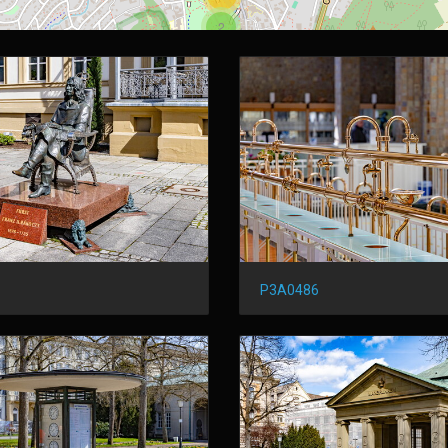
2
P3A0486