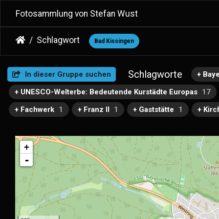
Fotosammlung von Stefan Wust
Schlagwort
Bad Kissingen
Schlagworte
In dieser Gruppe suchen
+ Bay
+ UNESCO-Welterbe: Bedeutende Kurstädte Europas
17
+ Fachwerk
1
+ Franz II
1
+ Gaststätte
1
+ Kirc
+
-