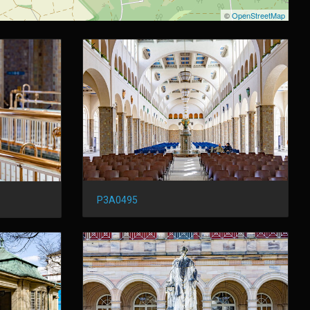
©
OpenStreetMap
P3A0495