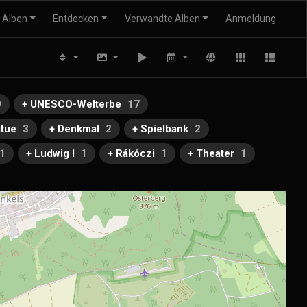
Alben
Entdecken
Verwandte Alben
Anmeldung
9
+ UNESCO-Welterbe
17
atue
3
+ Denkmal
2
+ Spielbank
2
1
+ Ludwig I
1
+ Rákóczi
1
+ Theater
1