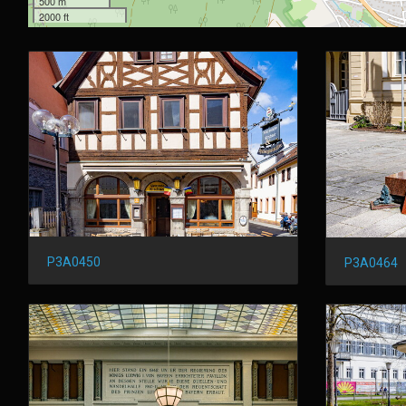
500 m
2000 ft
P3A0450
P3A0464