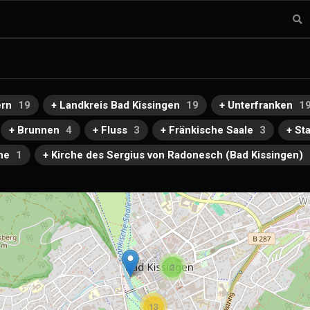
ern
19
+ Landkreis Bad Kissingen
19
+ Unterfranken
1
+ Brunnen
4
+ Fluss
3
+ Fränkische Saale
3
+ St
he
1
+ Kirche des Sergius von Radonesch (Bad Kissingen)
2
13